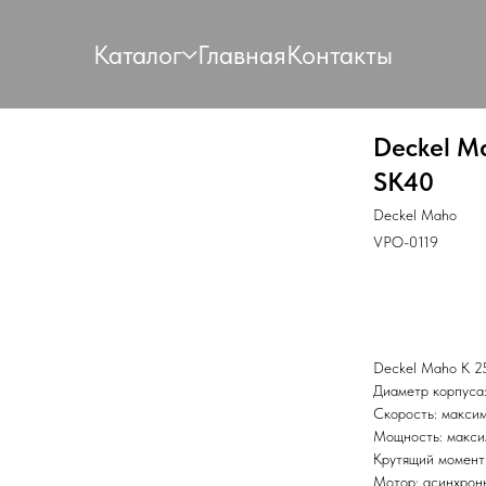
Каталог
Главная
Контакты
Deckel M
SK40
Deckel Maho
VPO-0119
В корзину
Deckel Maho K 
Диаметр корпуса
Скорость: макси
Мощность: макс
Крутящий момент
Мотор: асинхрон