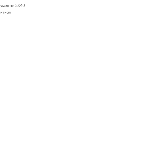
умента: SK40
ентная