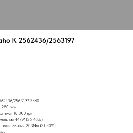
aho K 2562436/2563197
2562436/2563197 SK40
: 280 mm
мальная 18 000 rpm
имальная 44kW (S6-40%）
: номинальный 203Nm (S1-40%)
ный