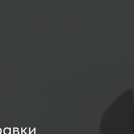
равки