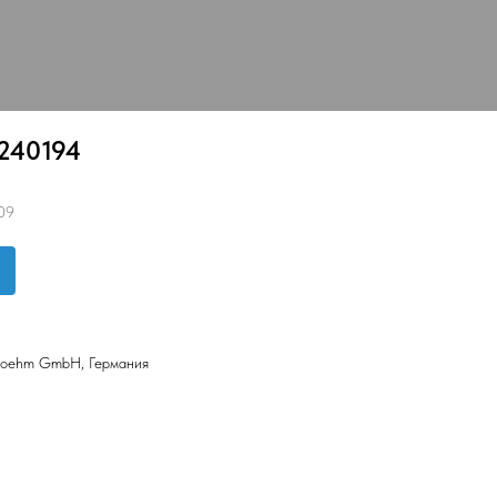
240194
09
Roehm GmbH, Германия