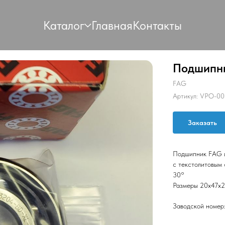
Каталог
Главная
Контакты
Подшипн
FAG
Артикул:
VPO-00
Заказать
Подшипник FAG ш
с текстолитовым 
30°
Размеры 20х47х2
Заводской номер