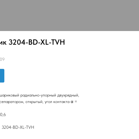
ик 3204-BD-XL-TVH
09
ариковый радиально-упорный двухрядный,
сепаратором, открытый, угол контакта α =
0,6
: 3204-BD-XL-TVH