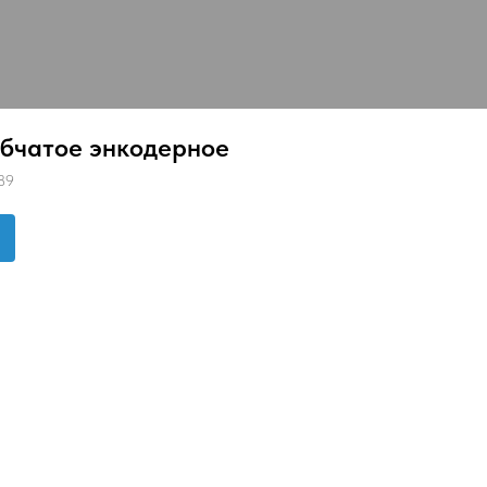
убчатое энкодерное
89